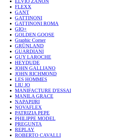
ELVIO ZANON
FLEXX
GANT
GATTINONI
GATTINONI ROMA
GIO+
GOLDEN GOOSE
Graphic Corner
GRÜNLAND
GUARDIANI
GUY LAROCHE
HEYDUDE
JOHN GALLIANO
JOHN RICHMOND
LES HOMMES
LIU JO
MANIFACTURE D'ESSAI
MANILA GRACE
NAPAPIJRI
NOVAFLEX
PATRIZIA PEPE
PHILIPPE MODEL
PREGUNTA
REPLAY
ROBERTO CAVALLI