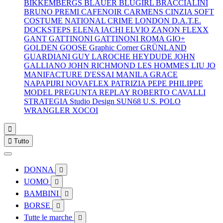
BIKKEMBERGS
BLAUER
BLUGIRL
BRACCIALINI
BRUNO PREMI
CAFENOIR
CARMENS
CINZIA SOFT
COSTUME NATIONAL
CRIME LONDON
D.A.T.E.
DOCKSTEPS
ELENA IACHI
ELVIO ZANON
FLEXX
GANT
GATTINONI
GATTINONI ROMA
GIO+
GOLDEN GOOSE
Graphic Corner
GRÜNLAND
GUARDIANI
GUY LAROCHE
HEYDUDE
JOHN
GALLIANO
JOHN RICHMOND
LES HOMMES
LIU JO
MANIFACTURE D'ESSAI
MANILA GRACE
NAPAPIJRI
NOVAFLEX
PATRIZIA PEPE
PHILIPPE
MODEL
PREGUNTA
REPLAY
ROBERTO CAVALLI
STRATEGIA
Studio Design
SUN68
U.S. POLO
WRANGLER
XOCOI


Tutto
DONNA

UOMO

BAMBINI

BORSE

Tutte le marche
