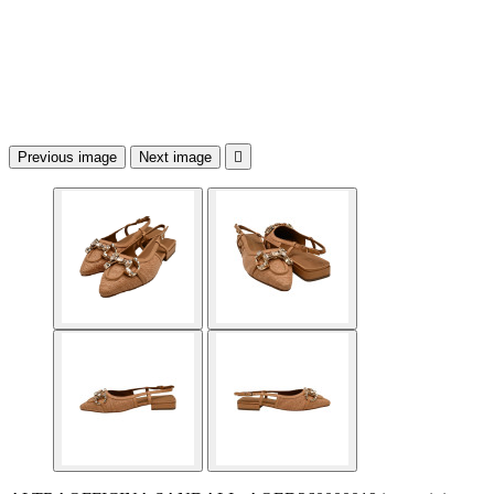
Previous image
Next image
