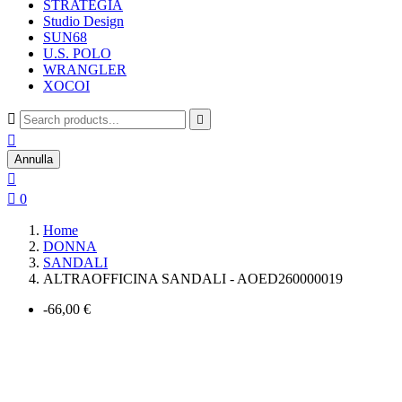
STRATEGIA
Studio Design
SUN68
U.S. POLO
WRANGLER
XOCOI



Annulla


0
Home
DONNA
SANDALI
ALTRAOFFICINA SANDALI - AOED260000019
-66,00 €