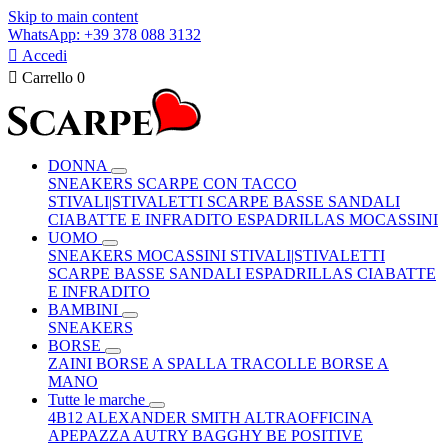
Skip to main content
WhatsApp: +39 378 088 3132

Accedi

Carrello
0
DONNA
SNEAKERS
SCARPE CON TACCO
STIVALI|STIVALETTI
SCARPE BASSE
SANDALI
CIABATTE E INFRADITO
ESPADRILLAS
MOCASSINI
UOMO
SNEAKERS
MOCASSINI
STIVALI|STIVALETTI
SCARPE BASSE
SANDALI
ESPADRILLAS
CIABATTE
E INFRADITO
BAMBINI
SNEAKERS
BORSE
ZAINI
BORSE A SPALLA
TRACOLLE
BORSE A
MANO
Tutte le marche
4B12
ALEXANDER SMITH
ALTRAOFFICINA
APEPAZZA
AUTRY
BAGGHY
BE POSITIVE