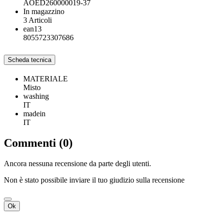
AOED260000019-37
In magazzino
3 Articoli
ean13
8055723307686
Scheda tecnica
MATERIALE
Misto
washing
IT
madein
IT
Commenti (0)
Ancora nessuna recensione da parte degli utenti.
Non è stato possibile inviare il tuo giudizio sulla recensione
Ok