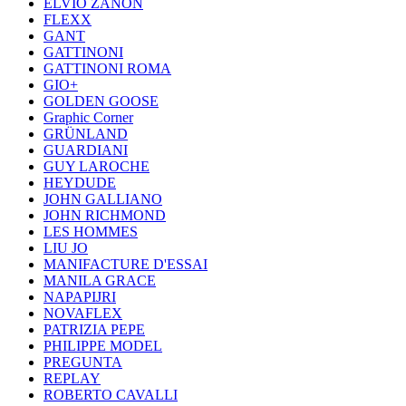
ELVIO ZANON
FLEXX
GANT
GATTINONI
GATTINONI ROMA
GIO+
GOLDEN GOOSE
Graphic Corner
GRÜNLAND
GUARDIANI
GUY LAROCHE
HEYDUDE
JOHN GALLIANO
JOHN RICHMOND
LES HOMMES
LIU JO
MANIFACTURE D'ESSAI
MANILA GRACE
NAPAPIJRI
NOVAFLEX
PATRIZIA PEPE
PHILIPPE MODEL
PREGUNTA
REPLAY
ROBERTO CAVALLI