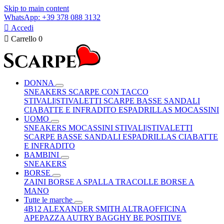
Skip to main content
WhatsApp: +39 378 088 3132

Accedi

Carrello
0
DONNA
SNEAKERS
SCARPE CON TACCO
STIVALI|STIVALETTI
SCARPE BASSE
SANDALI
CIABATTE E INFRADITO
ESPADRILLAS
MOCASSINI
UOMO
SNEAKERS
MOCASSINI
STIVALI|STIVALETTI
SCARPE BASSE
SANDALI
ESPADRILLAS
CIABATTE
E INFRADITO
BAMBINI
SNEAKERS
BORSE
ZAINI
BORSE A SPALLA
TRACOLLE
BORSE A
MANO
Tutte le marche
4B12
ALEXANDER SMITH
ALTRAOFFICINA
APEPAZZA
AUTRY
BAGGHY
BE POSITIVE