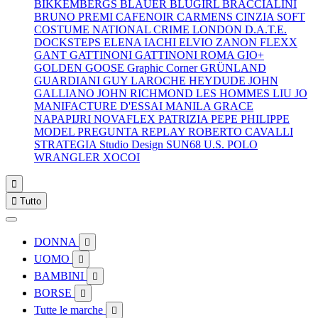
BIKKEMBERGS
BLAUER
BLUGIRL
BRACCIALINI
BRUNO PREMI
CAFENOIR
CARMENS
CINZIA SOFT
COSTUME NATIONAL
CRIME LONDON
D.A.T.E.
DOCKSTEPS
ELENA IACHI
ELVIO ZANON
FLEXX
GANT
GATTINONI
GATTINONI ROMA
GIO+
GOLDEN GOOSE
Graphic Corner
GRÜNLAND
GUARDIANI
GUY LAROCHE
HEYDUDE
JOHN
GALLIANO
JOHN RICHMOND
LES HOMMES
LIU JO
MANIFACTURE D'ESSAI
MANILA GRACE
NAPAPIJRI
NOVAFLEX
PATRIZIA PEPE
PHILIPPE
MODEL
PREGUNTA
REPLAY
ROBERTO CAVALLI
STRATEGIA
Studio Design
SUN68
U.S. POLO
WRANGLER
XOCOI


Tutto
DONNA

UOMO

BAMBINI

BORSE

Tutte le marche
