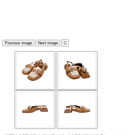
Previous image
Next image
