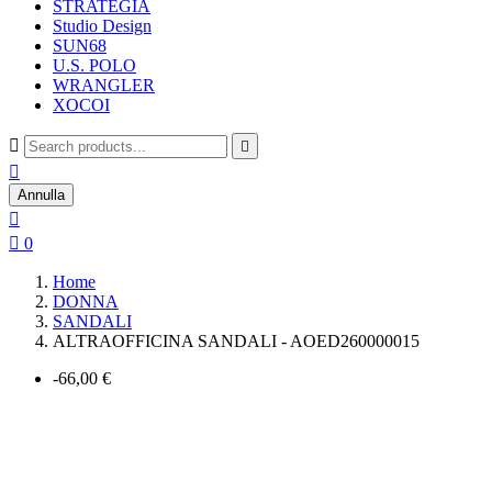
STRATEGIA
Studio Design
SUN68
U.S. POLO
WRANGLER
XOCOI



Annulla


0
Home
DONNA
SANDALI
ALTRAOFFICINA SANDALI - AOED260000015
-66,00 €