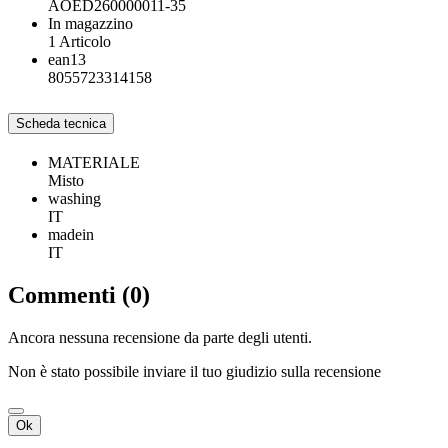
AOED260000011-35
In magazzino
1 Articolo
ean13
8055723314158
Scheda tecnica
MATERIALE
Misto
washing
IT
madein
IT
Commenti (0)
Ancora nessuna recensione da parte degli utenti.
Non è stato possibile inviare il tuo giudizio sulla recensione
Ok