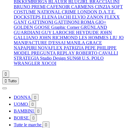
BIKKEMBERGS
BLAUER
BLUGIRL
BRACCIALINI
BRUNO PREMI
CAFENOIR
CARMENS
CINZIA SOFT
COSTUME NATIONAL
CRIME LONDON
D.A.T.E.
DOCKSTEPS
ELENA IACHI
ELVIO ZANON
FLEXX
GANT
GATTINONI
GATTINONI ROMA
GIO+
GOLDEN GOOSE
Graphic Corner
GRÜNLAND
GUARDIANI
GUY LAROCHE
HEYDUDE
JOHN
GALLIANO
JOHN RICHMOND
LES HOMMES
LIU JO
MANIFACTURE D'ESSAI
MANILA GRACE
NAPAPIJRI
NOVAFLEX
PATRIZIA PEPE
PHILIPPE
MODEL
PREGUNTA
REPLAY
ROBERTO CAVALLI
STRATEGIA
Studio Design
SUN68
U.S. POLO
WRANGLER
XOCOI


Tutto
DONNA

UOMO

BAMBINI

BORSE

Tutte le marche
