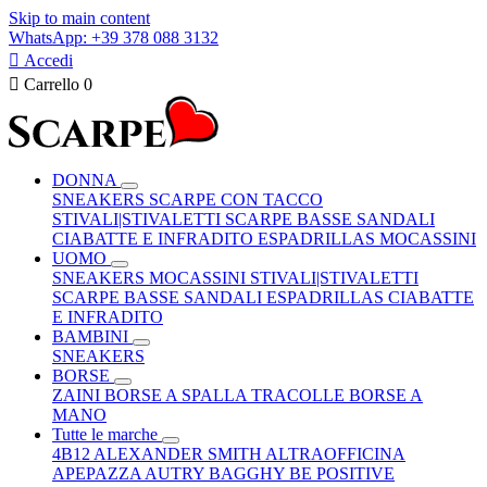
Skip to main content
WhatsApp: +39 378 088 3132

Accedi

Carrello
0
DONNA
SNEAKERS
SCARPE CON TACCO
STIVALI|STIVALETTI
SCARPE BASSE
SANDALI
CIABATTE E INFRADITO
ESPADRILLAS
MOCASSINI
UOMO
SNEAKERS
MOCASSINI
STIVALI|STIVALETTI
SCARPE BASSE
SANDALI
ESPADRILLAS
CIABATTE
E INFRADITO
BAMBINI
SNEAKERS
BORSE
ZAINI
BORSE A SPALLA
TRACOLLE
BORSE A
MANO
Tutte le marche
4B12
ALEXANDER SMITH
ALTRAOFFICINA
APEPAZZA
AUTRY
BAGGHY
BE POSITIVE