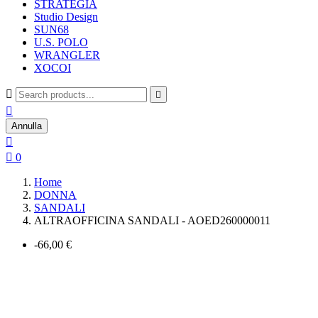
STRATEGIA
Studio Design
SUN68
U.S. POLO
WRANGLER
XOCOI



Annulla


0
Home
DONNA
SANDALI
ALTRAOFFICINA SANDALI - AOED260000011
-66,00 €