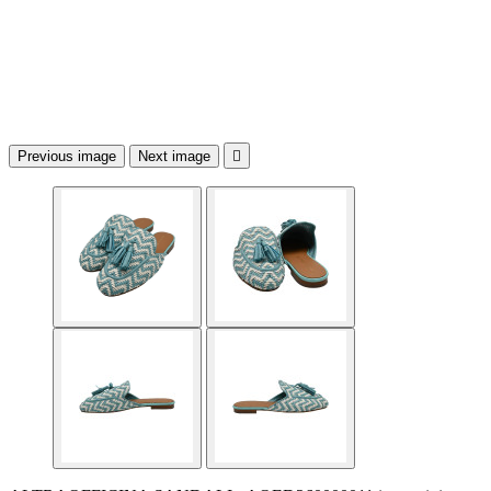
Previous image
Next image
