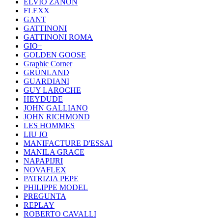
ELVIO ZANON
FLEXX
GANT
GATTINONI
GATTINONI ROMA
GIO+
GOLDEN GOOSE
Graphic Corner
GRÜNLAND
GUARDIANI
GUY LAROCHE
HEYDUDE
JOHN GALLIANO
JOHN RICHMOND
LES HOMMES
LIU JO
MANIFACTURE D'ESSAI
MANILA GRACE
NAPAPIJRI
NOVAFLEX
PATRIZIA PEPE
PHILIPPE MODEL
PREGUNTA
REPLAY
ROBERTO CAVALLI