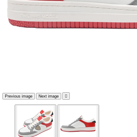
Previous image
Next image
