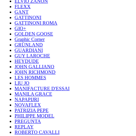
ELVIO ZANON
FLEXX
GANT
GATTINONI
GATTINONI ROMA
GIO+
GOLDEN GOOSE
Graphic Corner
GRÜNLAND
GUARDIANI
GUY LAROCHE
HEYDUDE
JOHN GALLIANO
JOHN RICHMOND
LES HOMMES
LIU JO
MANIFACTURE D'ESSAI
MANILA GRACE
NAPAPIJRI
NOVAFLEX
PATRIZIA PEPE
PHILIPPE MODEL
PREGUNTA
REPLAY
ROBERTO CAVALLI