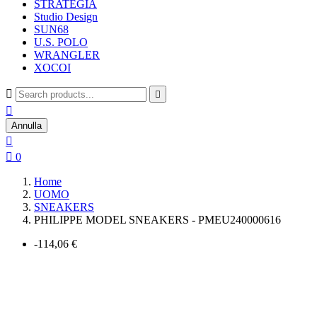
STRATEGIA
Studio Design
SUN68
U.S. POLO
WRANGLER
XOCOI



Annulla


0
Home
UOMO
SNEAKERS
PHILIPPE MODEL SNEAKERS - PMEU240000616
-114,06 €