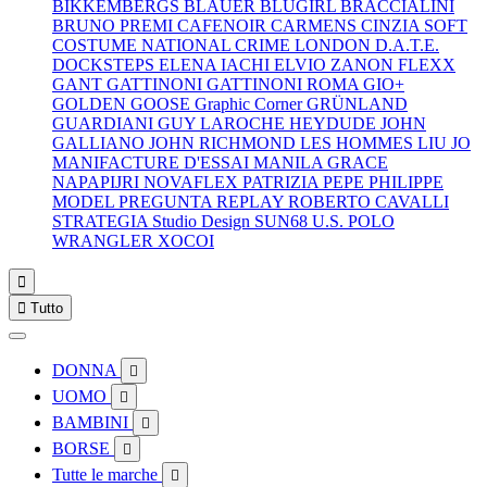
BIKKEMBERGS
BLAUER
BLUGIRL
BRACCIALINI
BRUNO PREMI
CAFENOIR
CARMENS
CINZIA SOFT
COSTUME NATIONAL
CRIME LONDON
D.A.T.E.
DOCKSTEPS
ELENA IACHI
ELVIO ZANON
FLEXX
GANT
GATTINONI
GATTINONI ROMA
GIO+
GOLDEN GOOSE
Graphic Corner
GRÜNLAND
GUARDIANI
GUY LAROCHE
HEYDUDE
JOHN
GALLIANO
JOHN RICHMOND
LES HOMMES
LIU JO
MANIFACTURE D'ESSAI
MANILA GRACE
NAPAPIJRI
NOVAFLEX
PATRIZIA PEPE
PHILIPPE
MODEL
PREGUNTA
REPLAY
ROBERTO CAVALLI
STRATEGIA
Studio Design
SUN68
U.S. POLO
WRANGLER
XOCOI


Tutto
DONNA

UOMO

BAMBINI

BORSE

Tutte le marche
