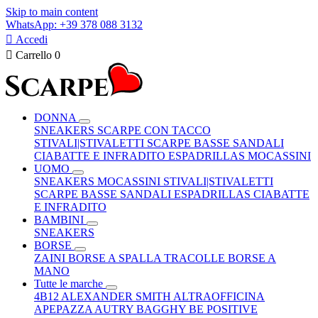
Skip to main content
WhatsApp: +39 378 088 3132

Accedi

Carrello
0
DONNA
SNEAKERS
SCARPE CON TACCO
STIVALI|STIVALETTI
SCARPE BASSE
SANDALI
CIABATTE E INFRADITO
ESPADRILLAS
MOCASSINI
UOMO
SNEAKERS
MOCASSINI
STIVALI|STIVALETTI
SCARPE BASSE
SANDALI
ESPADRILLAS
CIABATTE
E INFRADITO
BAMBINI
SNEAKERS
BORSE
ZAINI
BORSE A SPALLA
TRACOLLE
BORSE A
MANO
Tutte le marche
4B12
ALEXANDER SMITH
ALTRAOFFICINA
APEPAZZA
AUTRY
BAGGHY
BE POSITIVE