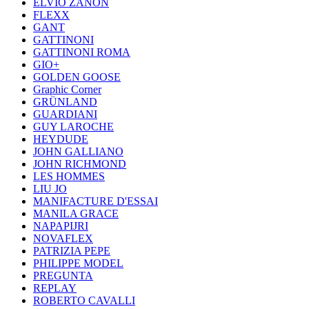
ELVIO ZANON
FLEXX
GANT
GATTINONI
GATTINONI ROMA
GIO+
GOLDEN GOOSE
Graphic Corner
GRÜNLAND
GUARDIANI
GUY LAROCHE
HEYDUDE
JOHN GALLIANO
JOHN RICHMOND
LES HOMMES
LIU JO
MANIFACTURE D'ESSAI
MANILA GRACE
NAPAPIJRI
NOVAFLEX
PATRIZIA PEPE
PHILIPPE MODEL
PREGUNTA
REPLAY
ROBERTO CAVALLI