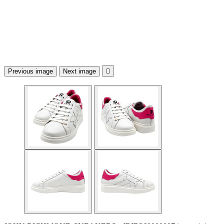
Previous image
Next image
