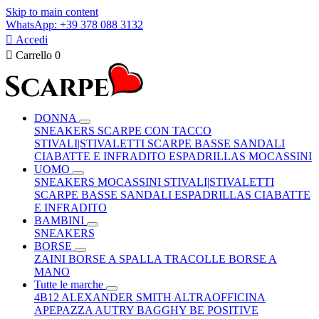
Skip to main content
WhatsApp: +39 378 088 3132

Accedi

Carrello
0
DONNA
SNEAKERS
SCARPE CON TACCO
STIVALI|STIVALETTI
SCARPE BASSE
SANDALI
CIABATTE E INFRADITO
ESPADRILLAS
MOCASSINI
UOMO
SNEAKERS
MOCASSINI
STIVALI|STIVALETTI
SCARPE BASSE
SANDALI
ESPADRILLAS
CIABATTE
E INFRADITO
BAMBINI
SNEAKERS
BORSE
ZAINI
BORSE A SPALLA
TRACOLLE
BORSE A
MANO
Tutte le marche
4B12
ALEXANDER SMITH
ALTRAOFFICINA
APEPAZZA
AUTRY
BAGGHY
BE POSITIVE