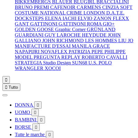
BIKKEMBERGS
BLAUER
BLUGIRL
BRACCIALINI
BRUNO PREMI
CAFENOIR
CARMENS
CINZIA SOFT
COSTUME NATIONAL
CRIME LONDON
D.A.T.E.
DOCKSTEPS
ELENA IACHI
ELVIO ZANON
FLEXX
GANT
GATTINONI
GATTINONI ROMA
GIO+
GOLDEN GOOSE
Graphic Corner
GRÜNLAND
GUARDIANI
GUY LAROCHE
HEYDUDE
JOHN
GALLIANO
JOHN RICHMOND
LES HOMMES
LIU JO
MANIFACTURE D'ESSAI
MANILA GRACE
NAPAPIJRI
NOVAFLEX
PATRIZIA PEPE
PHILIPPE
MODEL
PREGUNTA
REPLAY
ROBERTO CAVALLI
STRATEGIA
Studio Design
SUN68
U.S. POLO
WRANGLER
XOCOI


Tutto
DONNA

UOMO

BAMBINI

BORSE

Tutte le marche
