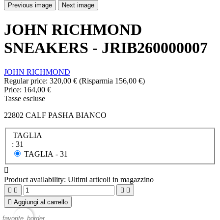
Previous image
Next image
JOHN RICHMOND
SNEAKERS - JRIB260000007
JOHN RICHMOND
Regular price:
320,00 €
(Risparmia 156,00 €)
Price:
164,00 €
Tasse escluse
22802 CALF PASHA BIANCO
TAGLIA
: 31
TAGLIA -
31

Product availability:
Ultimi articoli in magazzino





Aggiungi al carrello
favorite_border