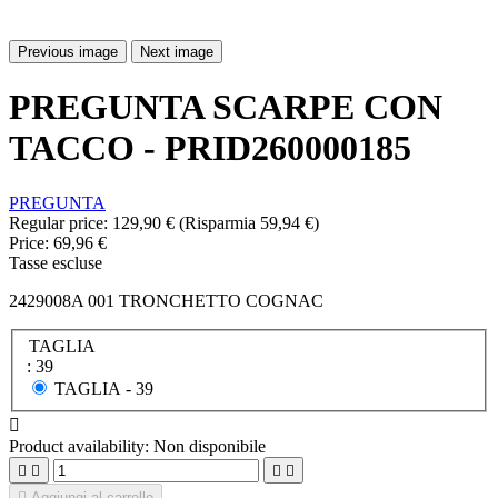
Previous image
Next image
PREGUNTA SCARPE CON
TACCO - PRID260000185
PREGUNTA
Regular price:
129,90 €
(Risparmia 59,94 €)
Price:
69,96 €
Tasse escluse
2429008A 001 TRONCHETTO COGNAC
TAGLIA
: 39
TAGLIA -
39

Product availability:
Non disponibile





Aggiungi al carrello