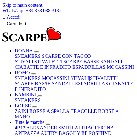
Skip to main content
WhatsApp: +39 378 088 3132

Accedi

Carrello
0
DONNA
SNEAKERS
SCARPE CON TACCO
STIVALI|STIVALETTI
SCARPE BASSE
SANDALI
CIABATTE E INFRADITO
ESPADRILLAS
MOCASSINI
UOMO
SNEAKERS
MOCASSINI
STIVALI|STIVALETTI
SCARPE BASSE
SANDALI
ESPADRILLAS
CIABATTE
E INFRADITO
BAMBINI
SNEAKERS
BORSE
ZAINI
BORSE A SPALLA
TRACOLLE
BORSE A
MANO
Tutte le marche
4B12
ALEXANDER SMITH
ALTRAOFFICINA
APEPAZZA
AUTRY
BAGGHY
BE POSITIVE