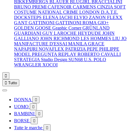
BIKKEMBERGS
BLAUER
BLUGIRL
BRACCIALINI
BRUNO PREMI
CAFENOIR
CARMENS
CINZIA SOFT
COSTUME NATIONAL
CRIME LONDON
D.A.T.E.
DOCKSTEPS
ELENA IACHI
ELVIO ZANON
FLEXX
GANT
GATTINONI
GATTINONI ROMA
GIO+
GOLDEN GOOSE
Graphic Corner
GRÜNLAND
GUARDIANI
GUY LAROCHE
HEYDUDE
JOHN
GALLIANO
JOHN RICHMOND
LES HOMMES
LIU JO
MANIFACTURE D'ESSAI
MANILA GRACE
NAPAPIJRI
NOVAFLEX
PATRIZIA PEPE
PHILIPPE
MODEL
PREGUNTA
REPLAY
ROBERTO CAVALLI
STRATEGIA
Studio Design
SUN68
U.S. POLO
WRANGLER
XOCOI


Tutto
DONNA

UOMO

BAMBINI

BORSE

Tutte le marche
