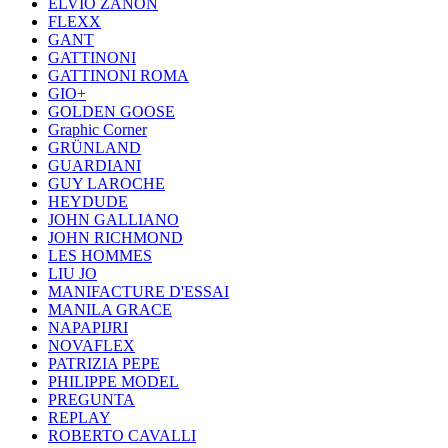
ELVIO ZANON
FLEXX
GANT
GATTINONI
GATTINONI ROMA
GIO+
GOLDEN GOOSE
Graphic Corner
GRÜNLAND
GUARDIANI
GUY LAROCHE
HEYDUDE
JOHN GALLIANO
JOHN RICHMOND
LES HOMMES
LIU JO
MANIFACTURE D'ESSAI
MANILA GRACE
NAPAPIJRI
NOVAFLEX
PATRIZIA PEPE
PHILIPPE MODEL
PREGUNTA
REPLAY
ROBERTO CAVALLI