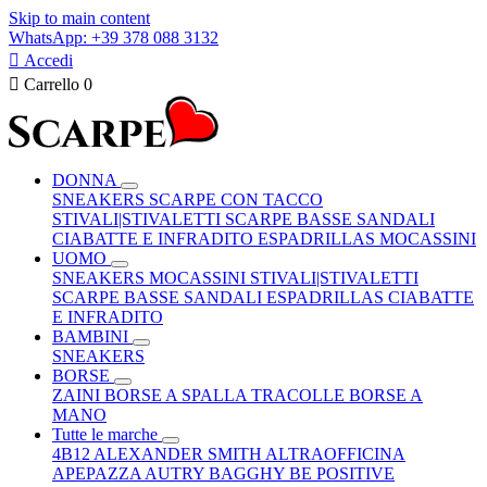
Skip to main content
WhatsApp: +39 378 088 3132

Accedi

Carrello
0
DONNA
SNEAKERS
SCARPE CON TACCO
STIVALI|STIVALETTI
SCARPE BASSE
SANDALI
CIABATTE E INFRADITO
ESPADRILLAS
MOCASSINI
UOMO
SNEAKERS
MOCASSINI
STIVALI|STIVALETTI
SCARPE BASSE
SANDALI
ESPADRILLAS
CIABATTE
E INFRADITO
BAMBINI
SNEAKERS
BORSE
ZAINI
BORSE A SPALLA
TRACOLLE
BORSE A
MANO
Tutte le marche
4B12
ALEXANDER SMITH
ALTRAOFFICINA
APEPAZZA
AUTRY
BAGGHY
BE POSITIVE