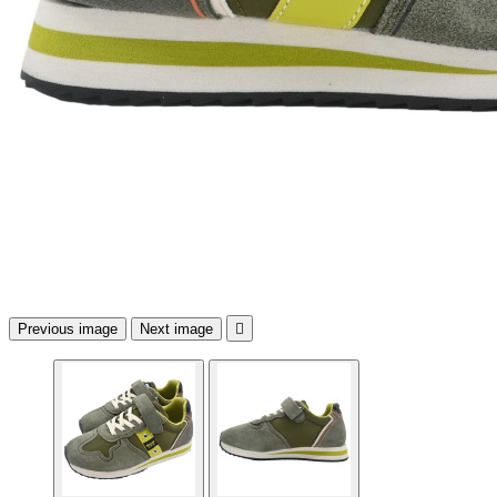
Previous image
Next image
