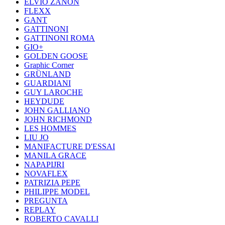
ELVIO ZANON
FLEXX
GANT
GATTINONI
GATTINONI ROMA
GIO+
GOLDEN GOOSE
Graphic Corner
GRÜNLAND
GUARDIANI
GUY LAROCHE
HEYDUDE
JOHN GALLIANO
JOHN RICHMOND
LES HOMMES
LIU JO
MANIFACTURE D'ESSAI
MANILA GRACE
NAPAPIJRI
NOVAFLEX
PATRIZIA PEPE
PHILIPPE MODEL
PREGUNTA
REPLAY
ROBERTO CAVALLI