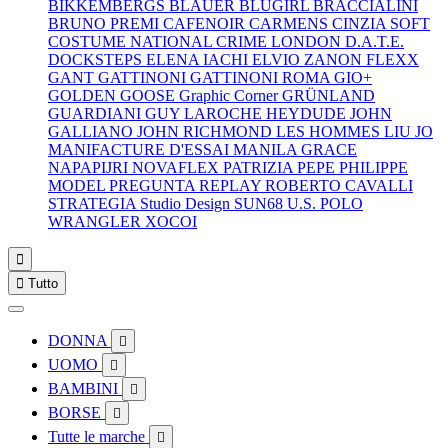
BIKKEMBERGS
BLAUER
BLUGIRL
BRACCIALINI
BRUNO PREMI
CAFENOIR
CARMENS
CINZIA SOFT
COSTUME NATIONAL
CRIME LONDON
D.A.T.E.
DOCKSTEPS
ELENA IACHI
ELVIO ZANON
FLEXX
GANT
GATTINONI
GATTINONI ROMA
GIO+
GOLDEN GOOSE
Graphic Corner
GRÜNLAND
GUARDIANI
GUY LAROCHE
HEYDUDE
JOHN
GALLIANO
JOHN RICHMOND
LES HOMMES
LIU JO
MANIFACTURE D'ESSAI
MANILA GRACE
NAPAPIJRI
NOVAFLEX
PATRIZIA PEPE
PHILIPPE
MODEL
PREGUNTA
REPLAY
ROBERTO CAVALLI
STRATEGIA
Studio Design
SUN68
U.S. POLO
WRANGLER
XOCOI


Tutto
DONNA

UOMO

BAMBINI

BORSE

Tutte le marche
