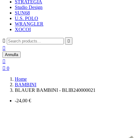
STRATEGIA
Studio Design
SUN68
U.S. POLO
WRANGLER
XOCOI



Annulla


0
Home
BAMBINI
BLAUER BAMBINI - BLIB240000021
-24,00 €