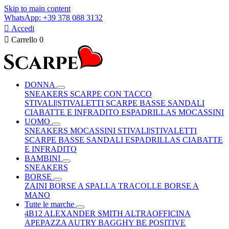
Skip to main content
WhatsApp: +39 378 088 3132

Accedi

Carrello
0
DONNA
SNEAKERS
SCARPE CON TACCO
STIVALI|STIVALETTI
SCARPE BASSE
SANDALI
CIABATTE E INFRADITO
ESPADRILLAS
MOCASSINI
UOMO
SNEAKERS
MOCASSINI
STIVALI|STIVALETTI
SCARPE BASSE
SANDALI
ESPADRILLAS
CIABATTE
E INFRADITO
BAMBINI
SNEAKERS
BORSE
ZAINI
BORSE A SPALLA
TRACOLLE
BORSE A
MANO
Tutte le marche
4B12
ALEXANDER SMITH
ALTRAOFFICINA
APEPAZZA
AUTRY
BAGGHY
BE POSITIVE