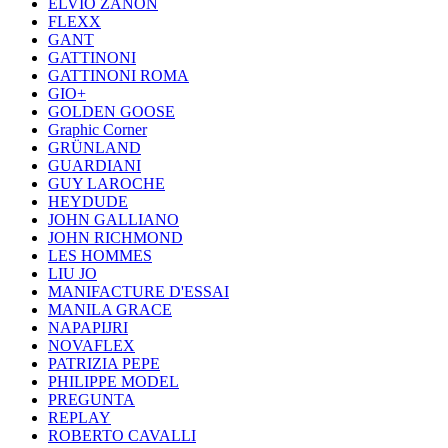
ELVIO ZANON
FLEXX
GANT
GATTINONI
GATTINONI ROMA
GIO+
GOLDEN GOOSE
Graphic Corner
GRÜNLAND
GUARDIANI
GUY LAROCHE
HEYDUDE
JOHN GALLIANO
JOHN RICHMOND
LES HOMMES
LIU JO
MANIFACTURE D'ESSAI
MANILA GRACE
NAPAPIJRI
NOVAFLEX
PATRIZIA PEPE
PHILIPPE MODEL
PREGUNTA
REPLAY
ROBERTO CAVALLI