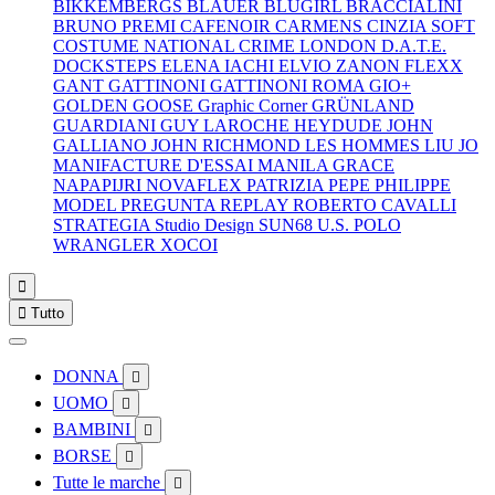
BIKKEMBERGS
BLAUER
BLUGIRL
BRACCIALINI
BRUNO PREMI
CAFENOIR
CARMENS
CINZIA SOFT
COSTUME NATIONAL
CRIME LONDON
D.A.T.E.
DOCKSTEPS
ELENA IACHI
ELVIO ZANON
FLEXX
GANT
GATTINONI
GATTINONI ROMA
GIO+
GOLDEN GOOSE
Graphic Corner
GRÜNLAND
GUARDIANI
GUY LAROCHE
HEYDUDE
JOHN
GALLIANO
JOHN RICHMOND
LES HOMMES
LIU JO
MANIFACTURE D'ESSAI
MANILA GRACE
NAPAPIJRI
NOVAFLEX
PATRIZIA PEPE
PHILIPPE
MODEL
PREGUNTA
REPLAY
ROBERTO CAVALLI
STRATEGIA
Studio Design
SUN68
U.S. POLO
WRANGLER
XOCOI


Tutto
DONNA

UOMO

BAMBINI

BORSE

Tutte le marche
