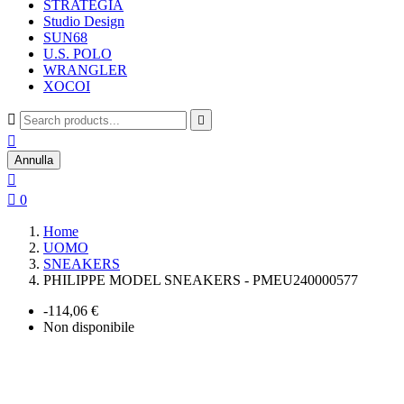
STRATEGIA
Studio Design
SUN68
U.S. POLO
WRANGLER
XOCOI



Annulla


0
Home
UOMO
SNEAKERS
PHILIPPE MODEL SNEAKERS - PMEU240000577
-114,06 €
Non disponibile